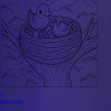
🌿
⛰️
Montañas