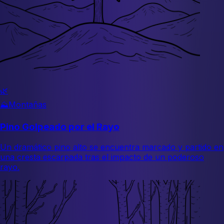
🌿
⛰️
Montañas
Pino Golpeado por el Rayo
Un dramático pino alto se encuentra marcado y partido en
una cresta escarpada tras el impacto de un poderoso
rayo.