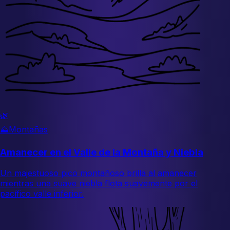
🌿
⛰️
Montañas
Amanecer en el Valle de la Montaña y Niebla
Un majestuoso pico montañoso brilla al amanecer
mientras una suave niebla flota suavemente por el
pacífico valle inferior.