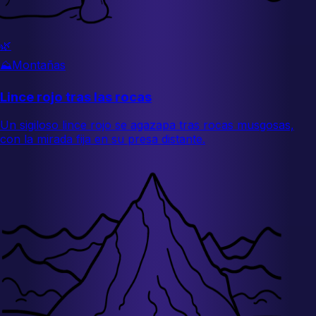
🌿
⛰️
Montañas
Lince rojo tras las rocas
Un sigiloso lince rojo se agazapa tras rocas musgosas,
con la mirada fija en su presa distante.