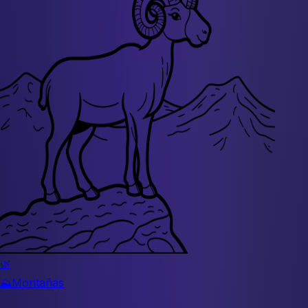
🌿
⛰️
Montañas