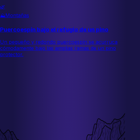
🌿
⛰️
Montañas
Puercoespín bajo el refugio de un pino
Un pequeño y redondo puercoespín se acurruca
cómodamente bajo las amplias ramas de un pino
protector.