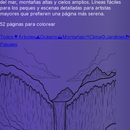
del mar, montañas altas y cielos amplios. Líneas fáciles
para los peques y escenas detalladas para artistas
mayores que prefieren una página más serena.
52 páginas para colorear
Todos
🌳
Árboles
🌊
Océano
⛰️
Montañas
⛅
Clima
🌻
Jardines
🏞️
Paisajes