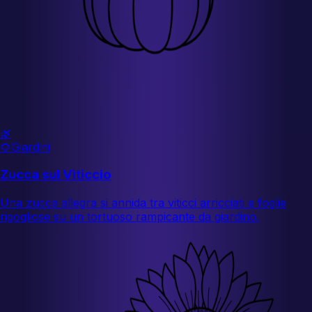
🌿
🌻
Giardini
Zucca sul Viticcio
Una zucca allegra si annida tra viticci arricciati e foglie
rigogliose su un tortuoso rampicante da giardino.