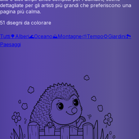
dettagliate per gli artisti più grandi che preferiscono una
pagina più calma.
51 disegni da colorare
Tutti
🌳
Alberi
🌊
Oceano
⛰️
Montagne
⛅
Tempo
🌻
Giardini
🏞️
Paesaggi