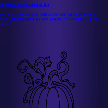
Ape nel fiore di peonia
Un'ape operosa si annida profondamente all'interno di
una lussureggiante peonia aperta, circondata da petali
stratificati.