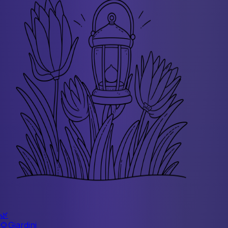
🌿
🌻
Giardini