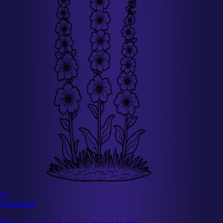
🌿
🌻
Giardini