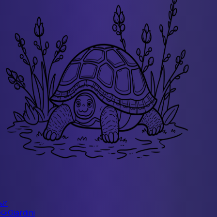
🌿
🌻
Giardini