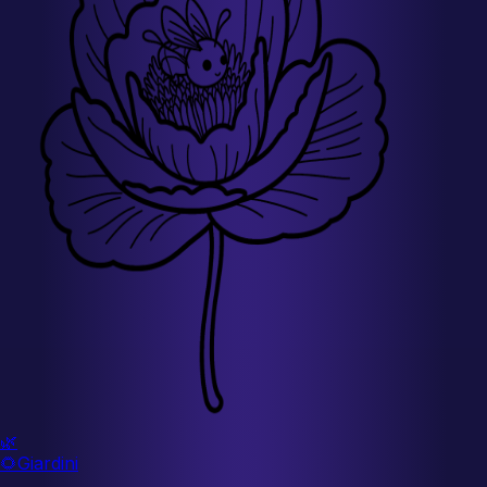
🌿
🌻
Giardini