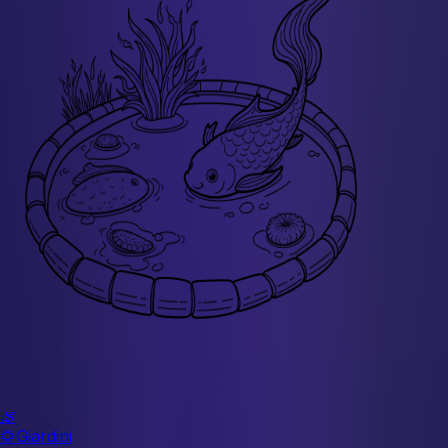
🌿
🌻
Giardini