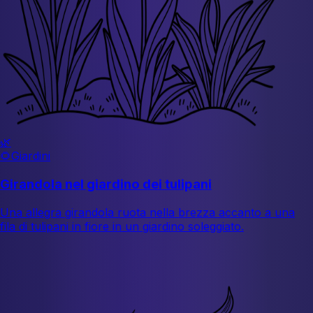
🌿
🌻
Giardini
Girandola nel giardino dei tulipani
Una allegra girandola ruota nella brezza accanto a una
fila di tulipani in fiore in un giardino soleggiato.