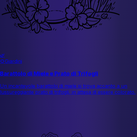
🌿
🌻
Giardini
Barattolo di Miele e Prato di Trifogli
Un incantevole barattolo di miele si trova accanto a un
lussureggiante prato di trifogli, in attesa di essere colorato.