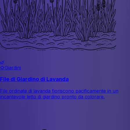
🌿
🌻
Giardini
File di Giardino di Lavanda
File ordinate di lavanda fioriscono pacificamente in un
incantevole letto di giardino pronto da colorare.