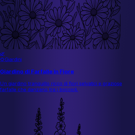
🌿
🌻
Giardini
Giardino di Farfalle in Fiore
Un giardino tranquillo ricco di fiori selvatici e graziose
farfalle che danzano tra i boccioli.