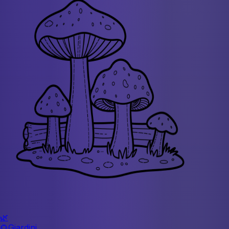
🌿
🌻
Giardini