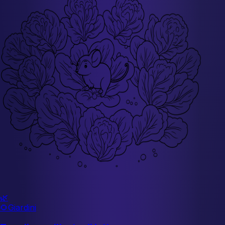
🌿
🌻
Giardini