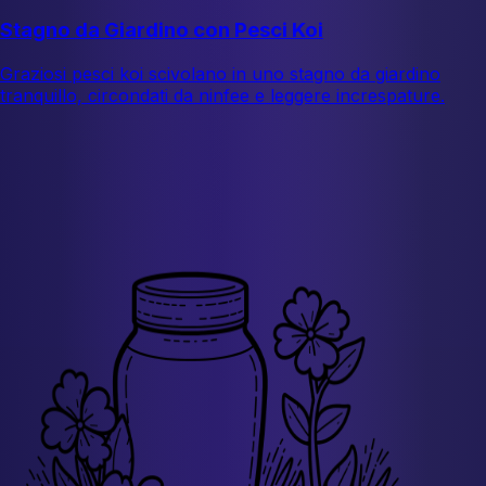
Stagno da Giardino con Pesci Koi
Graziosi pesci koi scivolano in uno stagno da giardino
tranquillo, circondati da ninfee e leggere increspature.