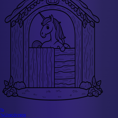
🦄
🦄
Unicórnios