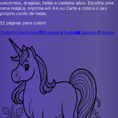
unicórnios, dragões, fadas e castelos altos. Escolha uma
cena mágica, imprima em A4 ou Carta e colora o seu
próprio conto de fadas.
52 páginas para colorir
Todos
🦄
Unicórnios
🐉
Dragões
🧚
Fadas
🏰
Castelos
🧙
Magos