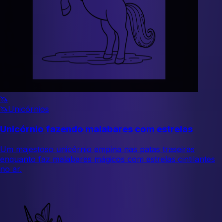
🦄
🦄
Unicórnios
Unicórnio fazendo malabares com estrelas
Um majestoso unicórnio empina nas patas traseiras
enquanto faz malabares mágicos com estrelas cintilantes
no ar.