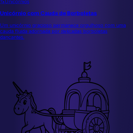
🦄
Unicórnios
Unicórnio com Cauda de Borboletas
Um unicórnio gracioso permanece orgulhoso com uma
cauda fluida adornada por delicadas borboletas
dançantes.