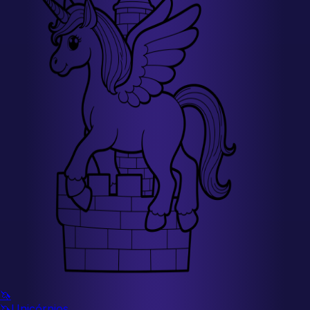
🦄
🦄
Unicórnios