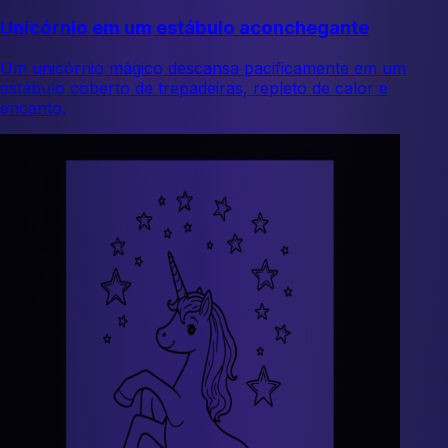
Unicórnio em um estábulo aconchegante
Um unicórnio mágico descansa pacificamente em um
estábulo coberto de trepadeiras, repleto de calor e
encanto.