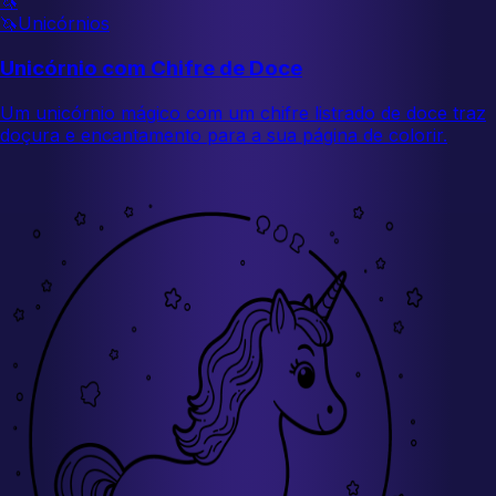
🦄
🦄
Unicórnios
Unicórnio com Chifre de Doce
Um unicórnio mágico com um chifre listrado de doce traz
doçura e encantamento para a sua página de colorir.