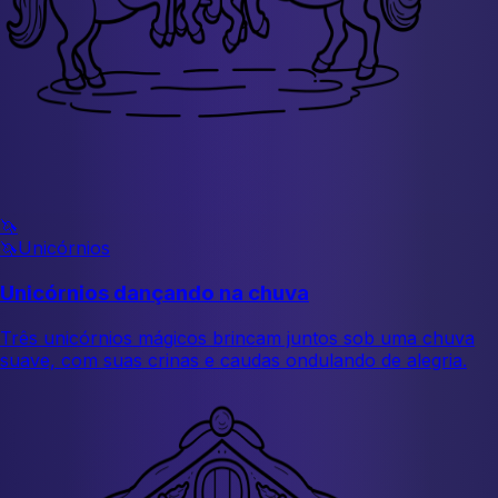
🦄
🦄
Unicórnios
Unicórnios dançando na chuva
Três unicórnios mágicos brincam juntos sob uma chuva
suave, com suas crinas e caudas ondulando de alegria.