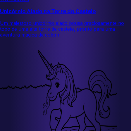
Unicórnio Alado na Torre do Castelo
Um majestoso unicórnio alado pousa graciosamente no
topo de uma alta torre de castelo, pronto para uma
aventura mágica de colorir.