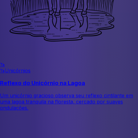
🦄
🦄
Unicórnios
Reflexo do Unicórnio na Lagoa
Um unicórnio gracioso observa seu reflexo cintilante em
uma lagoa tranquila na floresta, cercado por suaves
ondulações.