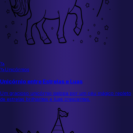
🦄
🦄
Unicórnios
Unicórnio entre Estrelas e Luas
Um gracioso unicórnio galopa por um céu mágico repleto
de estrelas brilhantes e luas crescentes.