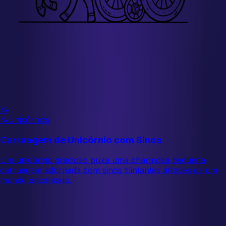
🦄
🦄
Unicórnios
Carruagem de Unicórnio com Sinos
Um unicórnio gracioso puxa uma charmosa pequena
carruagem adornada com sinos tilintantes através de um
mundo encantado.