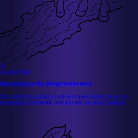
🦄
🦄
Unicórnios
Unicórnio no Rio Resplandecente
Um unicórnio gracioso inclina-se para beber de um rio
encantado e cintilante, cercado por cenários mágicos.