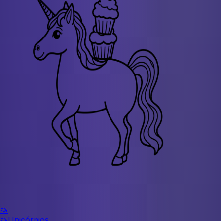
🦄
🦄
Unicórnios