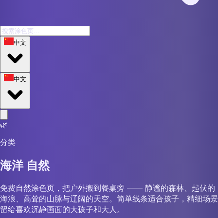
中文
中文
🌿
分类
海洋 自然
免费自然涂色页，把户外搬到餐桌旁 —— 静谧的森林、起伏的
海浪、高耸的山脉与辽阔的天空。简单线条适合孩子，精细场景
留给喜欢沉静画面的大孩子和大人。