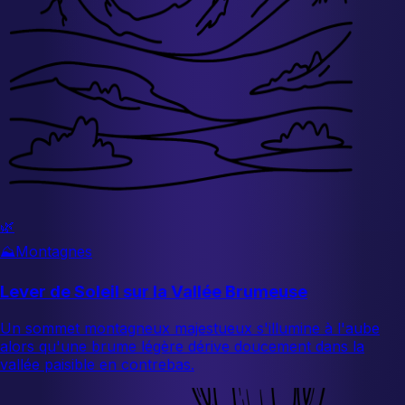
🌿
⛰️
Montagnes
Lever de Soleil sur la Vallée Brumeuse
Un sommet montagneux majestueux s'illumine à l'aube
alors qu'une brume légère dérive doucement dans la
vallée paisible en contrebas.