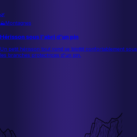
🌿
⛰️
Montagnes
Hérisson sous l'abri d'un pin
Un petit hérisson tout rond se blottit confortablement sous
les branches protectrices d'un pin.