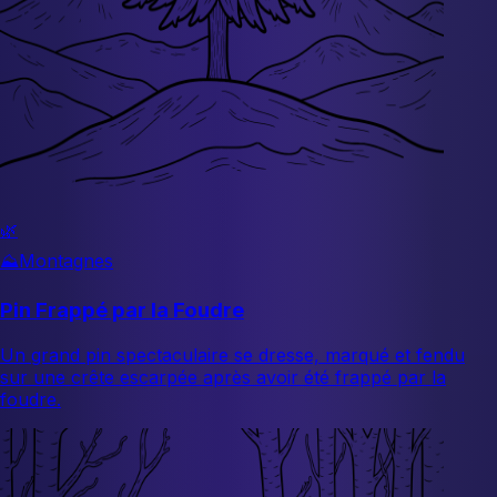
🌿
⛰️
Montagnes
Pin Frappé par la Foudre
Un grand pin spectaculaire se dresse, marqué et fendu
sur une crête escarpée après avoir été frappé par la
foudre.