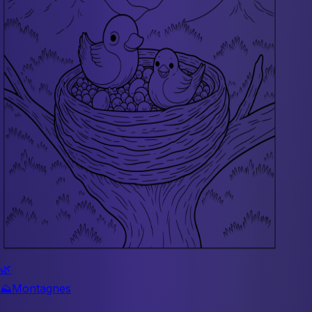
🌿
⛰️
Montagnes