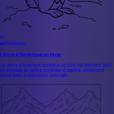
🌿
⛰️
Montagnes
Lièvre d'Amérique en hiver
Un lièvre d'Amérique duveteux se fond parfaitement dans
un paysage de colline enneigée et paisible, idéalement
caché dans la blancheur hivernale.