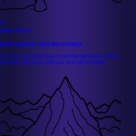
🌿
⛰️
Montagnes
Lynx roux derrière les rochers
Un lynx roux furtif s'accroupit derrière des rochers
moussus, les yeux fixés sur sa proie lointaine.