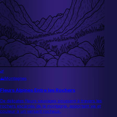
🌿
⛰️
Montagnes
Fleurs Alpines Entre les Rochers
De délicates fleurs sauvages poussent à travers les
rochers escarpés de la montagne, apportant vie et
couleur à un versant rocheux.