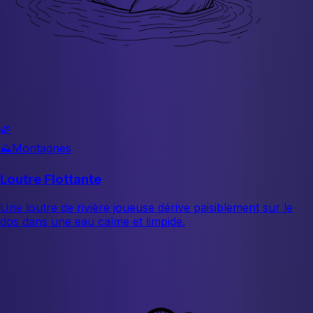
🌿
⛰️
Montagnes
Loutre Flottante
Une loutre de rivière joueuse dérive paisiblement sur le
dos dans une eau calme et limpide.