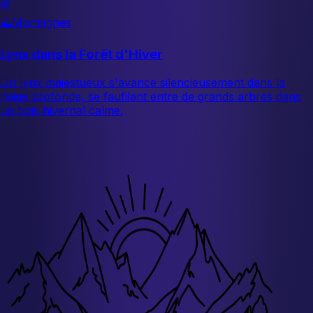
🌿
⛰️
Montagnes
Lynx dans la Forêt d'Hiver
Un lynx majestueux s'avance silencieusement dans la
neige profonde, se faufilant entre de grands arbres dans
un bois hivernal calme.