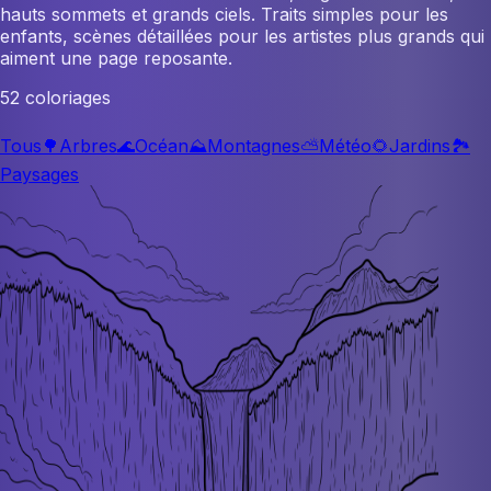
hauts sommets et grands ciels. Traits simples pour les
enfants, scènes détaillées pour les artistes plus grands qui
aiment une page reposante.
52 coloriages
Tous
🌳
Arbres
🌊
Océan
⛰️
Montagnes
⛅
Météo
🌻
Jardins
🏞️
Paysages