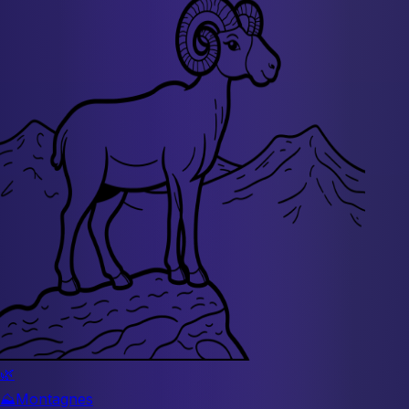
🌿
⛰️
Montagnes